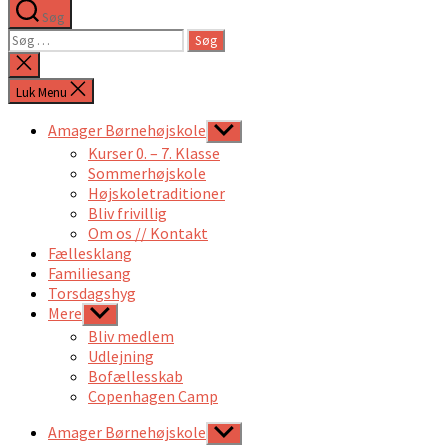
Søg
Søg
efter:
Luk
søgning
Luk Menu
Amager Børnehøjskole
Vis
undermenu
Kurser 0. – 7. Klasse
Sommerhøjskole
Højskoletraditioner
Bliv frivillig
Om os // Kontakt
Fællesklang
Familiesang
Torsdagshyg
Mere
Vis
undermenu
Bliv medlem
Udlejning
Bofællesskab
Copenhagen Camp
Amager Børnehøjskole
Vis