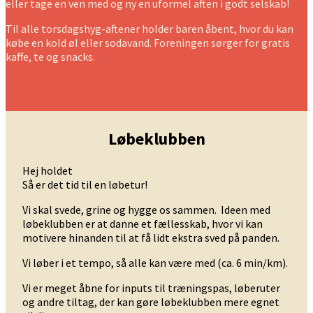
eller tage en ven med og ny en uformel aften i godt selskab!
Til alle torsdagshyg-aftener holder baren åbent, hvor du kan
købe en kold øl eller sodavand. Foreningen sørger for gratis
kaffe, te og snacks.
Løbeklubben
Hej holdet
Så er det tid til en løbetur!
Vi skal svede, grine og hygge os sammen. Ideen med
løbeklubben er at danne et fællesskab, hvor vi kan
motivere hinanden til at få lidt ekstra sved på panden.
Vi løber i et tempo, så alle kan være med (ca. 6 min/km).
Vi er meget åbne for inputs til træningspas, løberuter
og andre tiltag, der kan gøre løbeklubben mere egnet