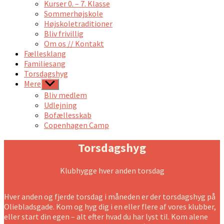
undermenu
Kurser 0. – 7. Klasse
Sommerhøjskole
Højskoletraditioner
Bliv frivillig
Om os // Kontakt
Fællesklang
Familiesang
Torsdagshyg
Mere
Vis
undermenu
Bliv medlem
Udlejning
Bofællesskab
Copenhagen Camp
Torsdagshyg
Klubhygge hver anden torsdag
Hver anden og fjerde torsdag i måneden er der torsdagshyg på
Oliebladsgade. Kom og hyg dig i en eller flere af vores klubber,
eller start din egen – alt efter hvad du har lyst til. Kom alene