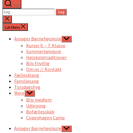
Søg
Søg
efter:
Luk
søgning
Luk Menu
Amager Børnehøjskole
Vis
undermenu
Kurser 0. – 7. Klasse
Sommerhøjskole
Højskoletraditioner
Bliv frivillig
Om os // Kontakt
Fællesklang
Familiesang
Torsdagshyg
Mere
Vis
undermenu
Bliv medlem
Udlejning
Bofællesskab
Copenhagen Camp
Amager Børnehøjskole
Vis