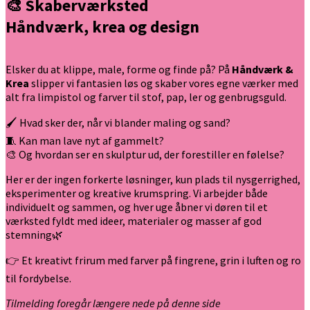
🎨 Skaberværksted
Håndværk, krea og design
Elsker du at klippe, male, forme og finde på? På
Håndværk &
Krea
slipper vi fantasien løs og skaber vores egne værker med
alt fra limpistol og farver til stof, pap, ler og genbrugsguld.
🖌️ Hvad sker der, når vi blander maling og sand?
🧵 Kan man lave nyt af gammelt?
🎨 Og hvordan ser en skulptur ud, der forestiller en følelse?
Her er der ingen forkerte løsninger, kun plads til nysgerrighed,
eksperimenter og kreative krumspring. Vi arbejder både
individuelt og sammen, og hver uge åbner vi døren til et
værksted fyldt med ideer, materialer og masser af god
stemning🌿
👉 Et kreativt frirum med farver på fingrene, grin i luften og ro
til fordybelse.
Tilmelding foregår længere nede på denne side