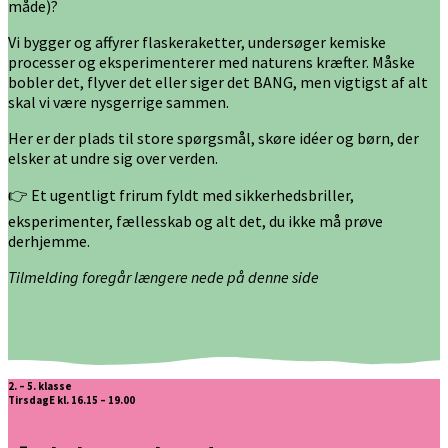
måde)?
Vi bygger og affyrer flaskeraketter, undersøger kemiske
processer og eksperimenterer med naturens kræfter. Måske
bobler det, flyver det eller siger det BANG, men vigtigst af alt
skal vi være nysgerrige sammen.
Her er der plads til store spørgsmål, skøre idéer og børn, der
elsker at undre sig over verden.
👉 Et ugentligt frirum fyldt med sikkerhedsbriller,
eksperimenter, fællesskab og alt det, du ikke må prøve
derhjemme.
Tilmelding foregår længere nede på denne side
2. – 5. klasse
TirsdagE kl. 16.15 – 19.00