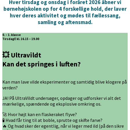
Hver tirsdag og onsdag i foråret 2026 åbner vi
børnehøjskolen op for 4 forskellige hold, der laver
hver deres aktivitet og mødes til fællessang,
samling og aftensmad.
0. – 1. klasse
TirsdagE kl. 16.15 – 19.00
💥 Ultravildt
Kan det springes i luften?
Kan man lave vilde eksperimenter og samtidig blive klogere på
verden?
JA! På UltraVildt undersøger, opdager og udforsker vi alt det
mærkelige, spændende og eksplosive omkring os.
🚀 Hvor højt kan en flaskeraket flyve?
🧪 Hvad får ting til at boble, sprutte og skifte farve?
🔥 Og hvad sker der egentlig, når vi leger med ild (på den sikre