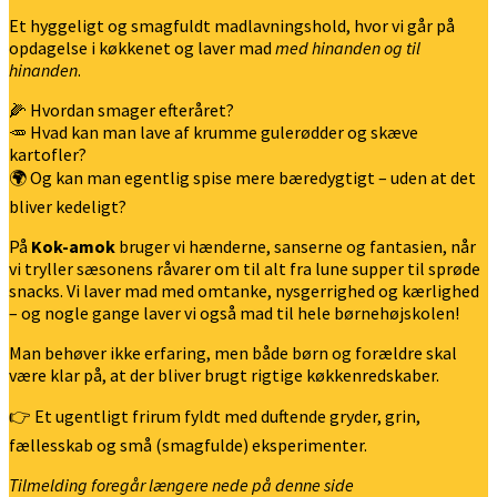
Et hyggeligt og smagfuldt madlavningshold, hvor vi går på
opdagelse i køkkenet og laver mad
med hinanden og til
hinanden
.
🌽 Hvordan smager efteråret?
🥕 Hvad kan man lave af krumme gulerødder og skæve
kartofler?
🌍 Og kan man egentlig spise mere bæredygtigt – uden at det
bliver kedeligt?
På
Kok-amok
bruger vi hænderne, sanserne og fantasien, når
vi tryller sæsonens råvarer om til alt fra lune supper til sprøde
snacks. Vi laver mad med omtanke, nysgerrighed og kærlighed
– og nogle gange laver vi også mad til hele børnehøjskolen!
Man behøver ikke erfaring, men både børn og forældre skal
være klar på, at der bliver brugt rigtige køkkenredskaber.
👉 Et ugentligt frirum fyldt med duftende gryder, grin,
fællesskab og små (smagfulde) eksperimenter.
Tilmelding foregår længere nede på denne side